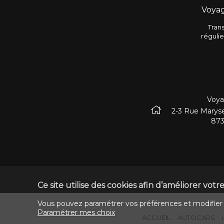
Voyag
Trans
réguli
Voya
2-3 Rue Marys
87
Ce site utilise des cookies afin d’améliorer vot
Vous pouvez paramétrer vos préférences et modifier v
Paramétrer mes choix
ACCUEIL
AUTOCARS