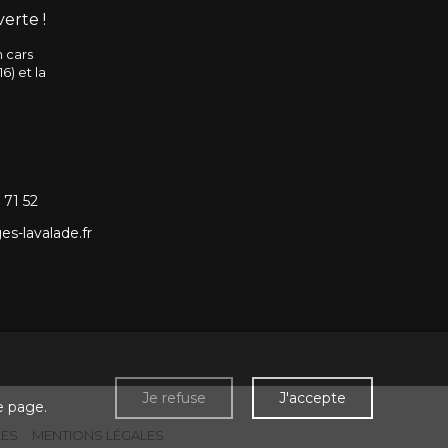
erte !
n cars
6) et la
 71 52
s-lavalade.fr
Je refuse
J'accepte
e page.
LES
MENTIONS LÉGALES