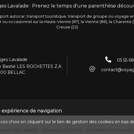
es Lavalade : Prenez le temps d'une parenthèse découv
port autocar, transport touristique, transport de groupe ou voyage e
er ou occasionnel
sur la Haute-Vienne (87), la Vienne (86), la Charente (1
Creuse (23)
ges Lavalade
05 55 68
e Bastié LES ROCHETTES Z.A
contact@voyage
300 BELLAC
re expérience de navigation
os choix en cliquant sur le lien de gestion des cookies en bas d
LIGNES RÉGULIÈRES
DEMANDE DE DEVIS
DONNÉES PERSONNEL