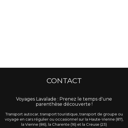
CONTACT
Voyages Lavalade : Prenez le temps d'une
parenthèse découverte !
Transport autocar, transport touristique, transport de groupe ou
voyage en cars régulier ou occasionnel
sur la Haute-Vienne (87),
la Vienne (86), la Charente (16) et la Creuse (23)